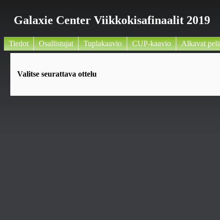
Galaxie Center Viikkokisafinaalit 2019
Tiedot
Osallistujat
Tuplakaavio
CUP-kaavio
Alkavat peli
Valitse seurattava ottelu